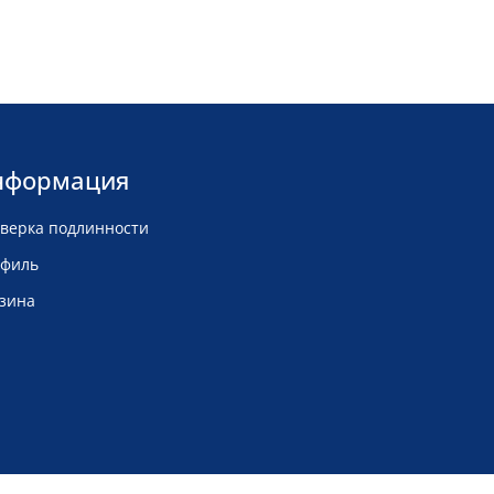
нформация
верка подлинности
филь
зина