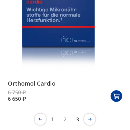
Orthomol Cardio
6 750 ₽
6 650 ₽
1
2
3