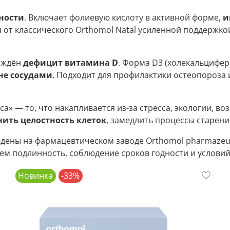
ности
. Включает фолиевую кислоту в активной форме,
и
я от классического Orthomol Natal усиленной поддержко
ерждён
дефицит витамина D
. Форма D3 (холекальцифер
 не сосудами
. Подходит для профилактики остеопороза
» — то, что накапливается из-за стресса, экологии, воз
нить целостность клеток
, замедлить процессы старен
едены на фармацевтическом заводе Orthomol pharmazeut
уем подлинность, соблюдение сроков годности и условий
Новинка
-33%