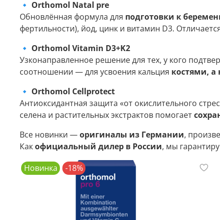
🔹
Orthomol Natal pre
Обновлённая формула для
подготовки к беремен
фертильности), йод, цинк и витамин D3. Отличаетс
🔹
Orthomol Vitamin D3+K2
Узконаправленное решение для тех, у кого подтв
соотношении — для усвоения кальция
костями, а
🔹
Orthomol Cellprotect
Антиоксидантная защита «от окислительного стресса
селена и растительных экстрактов помогает
сохра
Все новинки —
оригиналы из Германии
, произв
Как
официальный дилер в России
, мы гарантир
Новинка
-18%