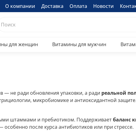
О компании
Доставка
Оплата
Новости
Конта
ины для женщин
Витамины для мужчин
Витам
в — не ради обновления упаковки, а ради
реальной по
утрициологии, микробиомике и антиоксидантной защите
нными штаммами и пребиотиком. Поддерживает
баланс 
— особенно после курса антибиотиков или при стрессе.