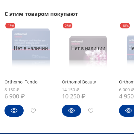
С этим товаром покупают
-15%
-28%
-18%
Нет в наличии
Нет в наличии
Не
Orthomol Tendo
Orthomol Beauty
Orthom
8 150 ₽
14 150 ₽
6 000 ₽
6 900 ₽
10 250 ₽
4 950