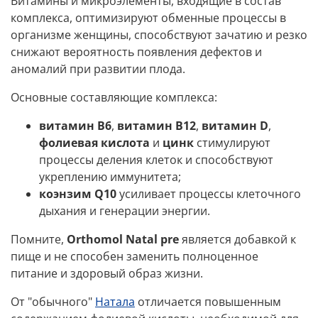
Витамины и микроэлементы, входящие в состав
комплекса, оптимизируют обменные процессы в
организме женщины, способствуют зачатию и резко
снижают вероятность появления дефектов и
аномалий при развитии плода.
Основные составляющие комплекса:
витамин B6
,
витамин B12
,
витамин D
,
фолиевая кислота
и
цинк
стимулируют
процессы деления клеток и способствуют
укреплению иммунитета;
коэнзим Q10
усиливает процессы клеточного
дыхания и генерации энергии.
Помните,
Orthomol Natal pre
является добавкой к
пище и не способен заменить полноценное
питание и здоровый образ жизни.
От "обычного"
Натала
отличается повышенным