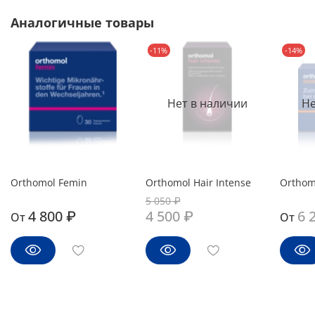
Аналогичные товары
-11%
-14%
Нет в наличии
Не
Orthomol Femin
Orthomol Hair Intense
Orthom
5 050 ₽
4 800 ₽
4 500 ₽
6 
От
От