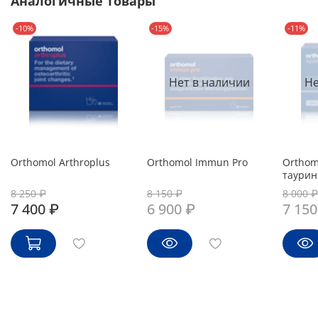
Аналогичные товары
-10%
-15%
-11%
Нет в наличии
Не
Orthomol Arthroplus
Orthomol Immun Pro
Orthom
таури
8 250 ₽
8 150 ₽
8 000 ₽
7 400 ₽
6 900 ₽
7 150