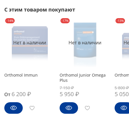
С этим товаром покупают
-14%
-17%
-13%
Нет в наличии
Нет в наличии
Не
Orthomol Immun
Orthomol Junior Omega
Orthomo
Plus
7 150 ₽
5 800 ₽
6 200 ₽
5 950 ₽
5 050
От